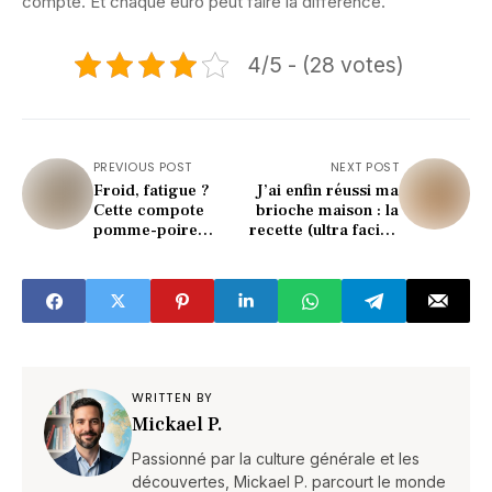
compte. Et chaque euro peut faire la différence.
4/5 - (28 votes)
PREVIOUS POST
NEXT POST
Froid, fatigue ?
J’ai enfin réussi ma
Cette compote
brioche maison : la
pomme-poire
recette (ultra facile)
vanille fait des
à tester d’urgence !
miracles !
WRITTEN BY
Mickael P.
Passionné par la culture générale et les
découvertes, Mickael P. parcourt le monde