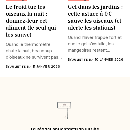
Le froid tue les
Gel dans les jardins :
oiseaux la nuit :
cette astuce à 0 €
donnez-leur cet
sauve les oiseaux (et
aliment (le seul qui
alerte les stations)
les sauve)
Quand l’hiver frappe fort et
que le gel s’installe, les
Quand le thermomètre
mangeoires restent...
chute la nuit, beaucoup
d’oiseaux ne survivent pas.
BY
JULIETTE B.
10 JANVIER 2026
Leur...
BY
JULIETTE B.
11 JANVIER 2026
La Rédaction
Contact
Plan Du Site