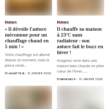
Maison
Maison
« Il dévoile l’astuce
Il chauffe sa maison
méconnue pour un
à 23°C sans
chauffage chaud en
radiateur : son
5 min ! »
astuce fait le buzz en
hiver !
Votre chauffage est allumé
depuis un moment, mais la
Imaginez vivre dans une
pièce reste
maison bien chaude en plein
désespérément...
cœur de l’hiver…...
BY
JULIETTE B.
12 JANVIER 2026
BY
MICKAEL P.
10 JANVIER 2026