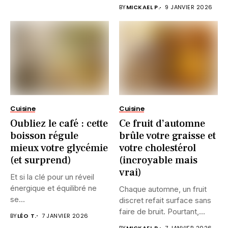
BY
MICKAEL P.
9 JANVIER 2026
Cuisine
Cuisine
Oubliez le café : cette
Ce fruit d’automne
boisson régule
brûle votre graisse et
mieux votre glycémie
votre cholestérol
(et surprend)
(incroyable mais
vrai)
Et si la clé pour un réveil
énergique et équilibré ne
Chaque automne, un fruit
se...
discret refait surface sans
faire de bruit. Pourtant,...
BY
LÉO T.
7 JANVIER 2026
BY
MICKAEL P.
7 JANVIER 2026