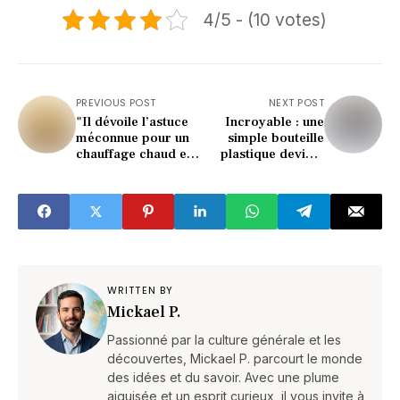
4/5 - (10 votes)
PREVIOUS POST
NEXT POST
"Il dévoile l’astuce
Incroyable : une
méconnue pour un
simple bouteille
chauffage chaud en
plastique devient
5 min !"
une mangeoire
idéale !
WRITTEN BY
Mickael P.
Passionné par la culture générale et les
découvertes, Mickael P. parcourt le monde
des idées et du savoir. Avec une plume
aiguisée et un esprit curieux, il vous invite à