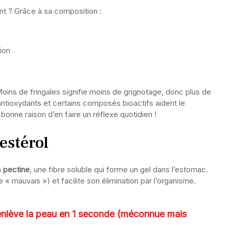
t ? Grâce à sa composition :
tion
. Moins de fringales signifie moins de grignotage, donc plus de
 antioxydants et certains composés bioactifs aident le
onne raison d’en faire un réflexe quotidien !
lestérol
a
pectine
, une fibre soluble qui forme un gel dans l’estomac.
e « mauvais ») et facilite son élimination par l’organisme.
 enlève la peau en 1 seconde (méconnue mais