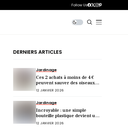
Follow Us
DERNIERS ARTICLES
Jardinage
Ces 2 achats à moins de 4 €
peuvent sauver des oiseaux
cet hiver (et vous ne le saviez
12 JANVIER 2026
pas)
Jardinage
Incroyable : une simple
bouteille plastique devient une
mangeoire idéale !
12 JANVIER 2026