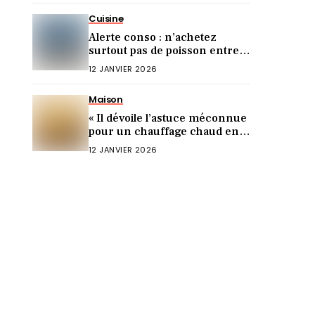
Cuisine
Alerte conso : n’achetez
surtout pas de poisson entre
Noël et le Nouvel An (voici
12 JANVIER 2026
pourquoi)
Maison
« Il dévoile l’astuce méconnue
pour un chauffage chaud en 5
min ! »
12 JANVIER 2026