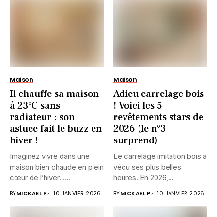
Maison
Maison
Il chauffe sa maison
Adieu carrelage bois
à 23°C sans
! Voici les 5
radiateur : son
revêtements stars de
astuce fait le buzz en
2026 (le n°3
hiver !
surprend)
Imaginez vivre dans une
Le carrelage imitation bois a
maison bien chaude en plein
vécu ses plus belles
cœur de l’hiver…...
heures. En 2026,...
BY
MICKAEL P.
10 JANVIER 2026
BY
MICKAEL P.
10 JANVIER 2026