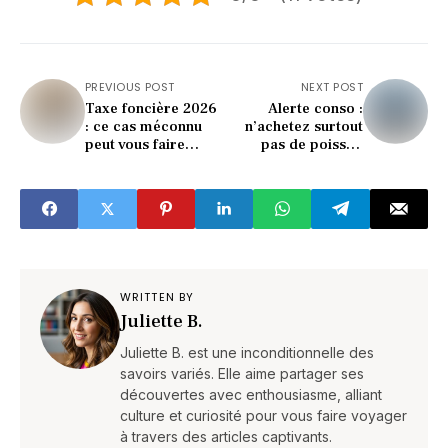
PREVIOUS POST
NEXT POST
Taxe foncière 2026
Alerte conso :
: ce cas méconnu
n’achetez surtout
peut vous faire
pas de poisson
économiser gros
entre Noël et le
(ne l’ignorez pas)
Nouvel An (voici
pourquoi)
WRITTEN BY
Juliette B.
Juliette B. est une inconditionnelle des
savoirs variés. Elle aime partager ses
découvertes avec enthousiasme, alliant
culture et curiosité pour vous faire voyager
à travers des articles captivants.