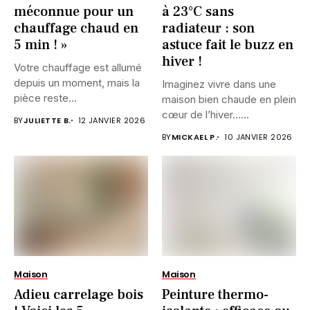
méconnue pour un
à 23°C sans
chauffage chaud en
radiateur : son
5 min ! »
astuce fait le buzz en
hiver !
Votre chauffage est allumé
depuis un moment, mais la
Imaginez vivre dans une
pièce reste
maison bien chaude en plein
désespérément...
cœur de l’hiver…...
BY
JULIETTE B.
12 JANVIER 2026
BY
MICKAEL P.
10 JANVIER 2026
Maison
Maison
Adieu carrelage bois
Peinture thermo-