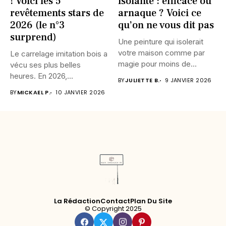
! Voici les 5
isolante : efficace ou
revêtements stars de
arnaque ? Voici ce
2026 (le n°3
qu’on ne vous dit pas
surprend)
Une peinture qui isolerait
votre maison comme par
Le carrelage imitation bois a
magie pour moins de...
vécu ses plus belles
heures. En 2026,...
BY
JULIETTE B.
9 JANVIER 2026
BY
MICKAEL P.
10 JANVIER 2026
La Rédaction
Contact
Plan Du Site
© Copyright 2025