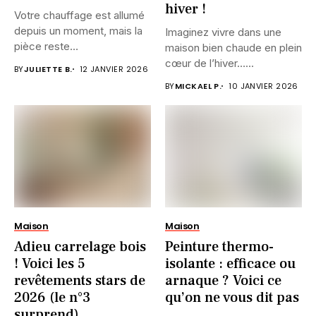
hiver !
Votre chauffage est allumé
depuis un moment, mais la
Imaginez vivre dans une
pièce reste
maison bien chaude en plein
désespérément...
cœur de l’hiver…...
BY
JULIETTE B.
12 JANVIER 2026
BY
MICKAEL P.
10 JANVIER 2026
Maison
Maison
Adieu carrelage bois
Peinture thermo-
! Voici les 5
isolante : efficace ou
revêtements stars de
arnaque ? Voici ce
2026 (le n°3
qu’on ne vous dit pas
surprend)