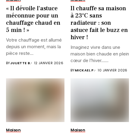
« Il dévoile l’astuce
Il chauffe sa maison
méconnue pour un
à 23°C sans
chauffage chaud en
radiateur : son
5 min ! »
astuce fait le buzz en
hiver !
Votre chauffage est allumé
depuis un moment, mais la
Imaginez vivre dans une
pièce reste
maison bien chaude en plein
désespérément...
cœur de l’hiver…...
BY
JULIETTE B.
12 JANVIER 2026
BY
MICKAEL P.
10 JANVIER 2026
Maison
Maison