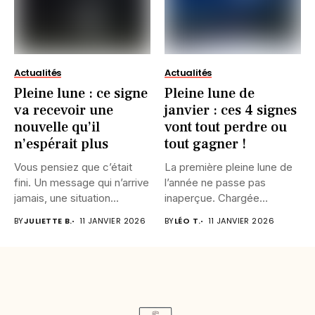
Actualités
Actualités
Pleine lune : ce signe
Pleine lune de
va recevoir une
janvier : ces 4 signes
nouvelle qu’il
vont tout perdre ou
n’espérait plus
tout gagner !
Vous pensiez que c’était
La première pleine lune de
fini. Un message qui n’arrive
l’année ne passe pas
jamais, une situation...
inaperçue. Chargée
d’intensité,...
BY
JULIETTE B.
11 JANVIER 2026
BY
LÉO T.
11 JANVIER 2026