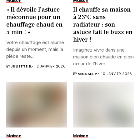
Maison
Maison
« Il dévoile l’astuce
Il chauffe sa maison
méconnue pour un
à 23°C sans
chauffage chaud en
radiateur : son
5 min ! »
astuce fait le buzz en
hiver !
Votre chauffage est allumé
depuis un moment, mais la
Imaginez vivre dans une
pièce reste
maison bien chaude en plein
désespérément...
cœur de l’hiver…...
BY
JULIETTE B.
12 JANVIER 2026
BY
MICKAEL P.
10 JANVIER 2026
Maison
Maison