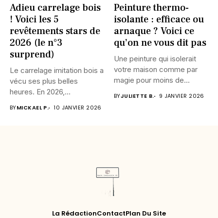
Adieu carrelage bois
Peinture thermo-
! Voici les 5
isolante : efficace ou
revêtements stars de
arnaque ? Voici ce
2026 (le n°3
qu’on ne vous dit pas
surprend)
Une peinture qui isolerait
votre maison comme par
Le carrelage imitation bois a
magie pour moins de...
vécu ses plus belles
heures. En 2026,...
BY
JULIETTE B.
9 JANVIER 2026
BY
MICKAEL P.
10 JANVIER 2026
La Rédaction
Contact
Plan Du Site