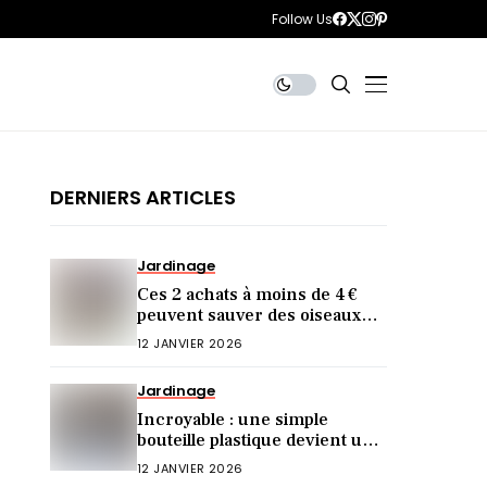
Follow Us
DERNIERS ARTICLES
Jardinage
Ces 2 achats à moins de 4 €
peuvent sauver des oiseaux
cet hiver (et vous ne le saviez
12 JANVIER 2026
pas)
Jardinage
Incroyable : une simple
bouteille plastique devient une
mangeoire idéale !
12 JANVIER 2026