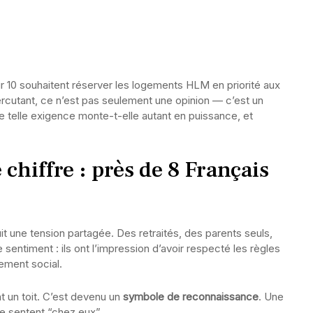
 10 souhaitent réserver les logements HLM en priorité aux
percutant, ce n’est pas seulement une opinion — c’est un
e telle exigence monte-t-elle autant en puissance, et
 chiffre : près de 8 Français
duit une tension partagée. Des retraités, des parents seuls,
entiment : ils ont l’impression d’avoir respecté les règles
ement social.
t un toit. C’est devenu un
symbole de reconnaissance
. Une
se sentent “chez eux”.