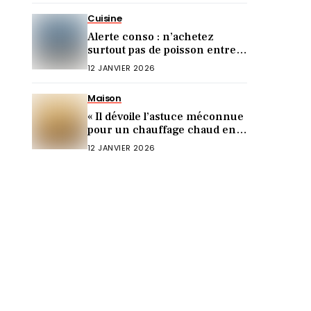
Cuisine
Alerte conso : n’achetez
surtout pas de poisson entre
Noël et le Nouvel An (voici
12 JANVIER 2026
pourquoi)
Maison
« Il dévoile l’astuce méconnue
pour un chauffage chaud en 5
min ! »
12 JANVIER 2026