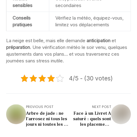
sensibles
secondaires
Conseils
Vérifiez la météo, équipez-vous,
pratiques
limitez vos déplacements
La neige est belle, mais elle demande
anticipation
et
préparation
. Une vérification météo le soir venu, quelques
ajustements dans vos plans… et vous traverserez ces
journées sans stress inutile.
4/5 - (30 votes)
PREVIOUS POST
NEXT POST
Arbre de jade : ne
Face à un Livret A
l’arrosez ni tous les
saturé : quels sont
jours ni toutes les 2
les placements
semaines, adoptez
capables de
plutôt ce rythme
vraiment booster