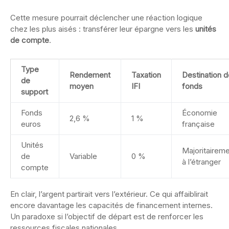
Cette mesure pourrait déclencher une réaction logique
chez les plus aisés : transférer leur épargne vers les
unités
de compte
.
Type
Rendement
Taxation
Destination 
de
moyen
IFI
fonds
support
Fonds
Économie
2,6 %
1 %
euros
française
Unités
Majoritairem
de
Variable
0 %
à l’étranger
compte
En clair, l’argent partirait vers l’extérieur. Ce qui affaiblirait
encore davantage les capacités de financement internes.
Un paradoxe si l’objectif de départ est de renforcer les
ressources fiscales nationales.