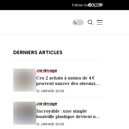
Follow Us
DERNIERS ARTICLES
Jardinage
Ces 2 achats à moins de 4 €
peuvent sauver des oiseaux
cet hiver (et vous ne le saviez
12 JANVIER 2026
pas)
Jardinage
Incroyable : une simple
bouteille plastique devient une
mangeoire idéale !
12 JANVIER 2026