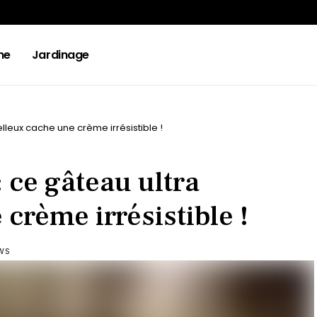
ne
Jardinage
elleux cache une crème irrésistible !
: ce gâteau ultra
crème irrésistible !
EWS