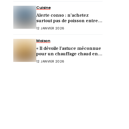
Cuisine
Alerte conso : n’achetez
surtout pas de poisson entre
Noël et le Nouvel An (voici
12 JANVIER 2026
pourquoi)
Maison
« Il dévoile l’astuce méconnue
pour un chauffage chaud en 5
min ! »
12 JANVIER 2026