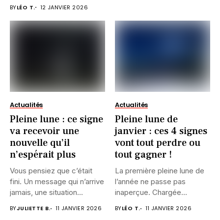
BY
LÉO T.
12 JANVIER 2026
Actualités
Actualités
Pleine lune : ce signe
Pleine lune de
va recevoir une
janvier : ces 4 signes
nouvelle qu’il
vont tout perdre ou
n’espérait plus
tout gagner !
Vous pensiez que c’était
La première pleine lune de
fini. Un message qui n’arrive
l’année ne passe pas
jamais, une situation...
inaperçue. Chargée
d’intensité,...
BY
JULIETTE B.
11 JANVIER 2026
BY
LÉO T.
11 JANVIER 2026