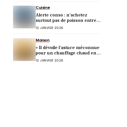
Cuisine
Alerte conso : n’achetez
surtout pas de poisson entre
Noël et le Nouvel An (voici
12 JANVIER 2026
pourquoi)
Maison
« Il dévoile l’astuce méconnue
pour un chauffage chaud en 5
min ! »
12 JANVIER 2026