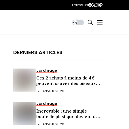
Follow Us
DERNIERS ARTICLES
Jardinage
Ces 2 achats à moins de 4 €
peuvent sauver des oiseaux
cet hiver (et vous ne le saviez
12 JANVIER 2026
pas)
Jardinage
Incroyable : une simple
bouteille plastique devient une
mangeoire idéale !
12 JANVIER 2026