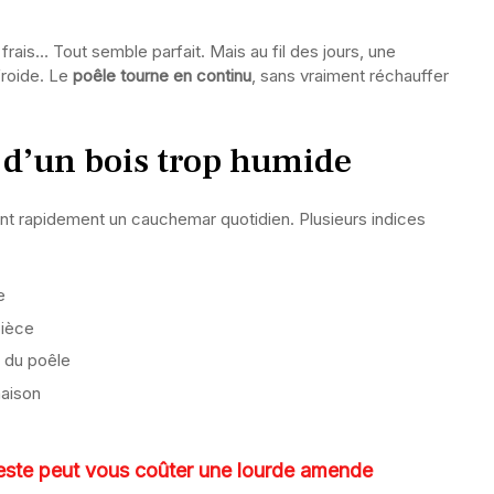
rais… Tout semble parfait. Mais au fil des jours, une
froide. Le
poêle tourne en continu
, sans vraiment réchauffer
 d’un bois trop humide
ent rapidement un cauchemar quotidien. Plusieurs indices
e
pièce
e du poêle
maison
te peut vous coûter une lourde amende