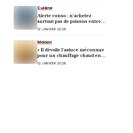
Cuisine
Alerte conso : n’achetez
surtout pas de poisson entre
Noël et le Nouvel An (voici
12 JANVIER 2026
pourquoi)
Maison
« Il dévoile l’astuce méconnue
pour un chauffage chaud en 5
min ! »
12 JANVIER 2026