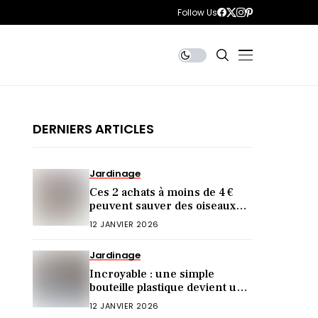
Follow Us
DERNIERS ARTICLES
Jardinage
Ces 2 achats à moins de 4 €
peuvent sauver des oiseaux
cet hiver (et vous ne le saviez
12 JANVIER 2026
pas)
Jardinage
Incroyable : une simple
bouteille plastique devient une
mangeoire idéale !
12 JANVIER 2026