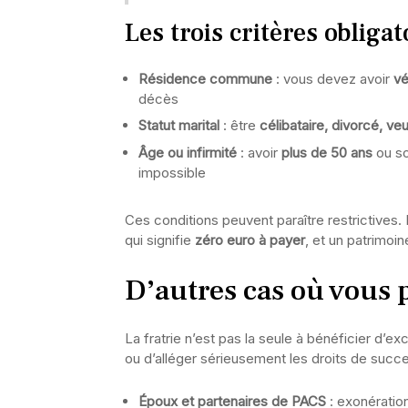
Les trois critères obligat
Résidence commune
: vous devez avoir
vé
décès
Statut marital
: être
célibataire, divorcé, v
Âge ou infirmité
: avoir
plus de 50 ans
ou so
impossible
Ces conditions peuvent paraître restrictives. 
qui signifie
zéro euro à payer
, et un patrimoi
D’autres cas où vous 
La fratrie n’est pas la seule à bénéficier d’e
ou d’alléger sérieusement les droits de succ
Époux et partenaires de PACS
: exonératio