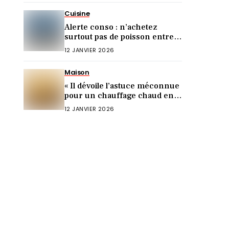
Cuisine
Alerte conso : n’achetez
surtout pas de poisson entre
Noël et le Nouvel An (voici
12 JANVIER 2026
pourquoi)
Maison
« Il dévoile l’astuce méconnue
pour un chauffage chaud en 5
min ! »
12 JANVIER 2026