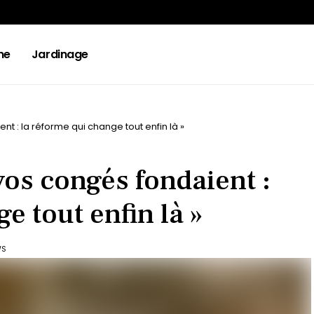
ne
Jardinage
nt : la réforme qui change tout enfin là »
vos congés fondaient :
e tout enfin là »
WS