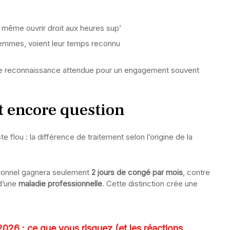
ême ouvrir droit aux heures sup’
 femmes, voient leur temps reconnu
une reconnaissance attendue pour un engagement souvent
t encore question
e flou : la différence de traitement selon l’origine de la
sionnel gagnera seulement
2 jours de congé par mois
, contre
d’une
maladie professionnelle
. Cette distinction crée une
026 : ce que vous risquez (et les réactions