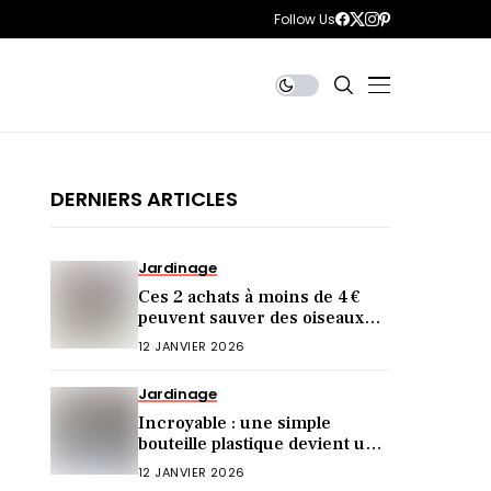
Follow Us
DERNIERS ARTICLES
Jardinage
Ces 2 achats à moins de 4 €
peuvent sauver des oiseaux
cet hiver (et vous ne le saviez
12 JANVIER 2026
pas)
Jardinage
Incroyable : une simple
bouteille plastique devient une
mangeoire idéale !
12 JANVIER 2026