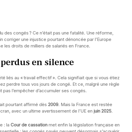
u des congés ? Ce n’était pas une fatalité. Une réforme,
in corriger une injustice pourtant dénoncée par l’Europe
es droits de milliers de salariés en France.
perdus en silence
iés au « travail effectif ». Cela signifiait que si vous étiez
perdre tous vos jours de congé. Et ce, malgré une règle
doit pas l’empêcher d’accumuler ses congés.
ait pourtant affirmé dès
2009
. Mais la France est restée
n cran, avec un ultime avertissement de l’UE en
juin 2025
.
e : la
Cour de cassation
met enfin la législation française en
ssentielle : les congés payés peuvent désormais s’acquérir