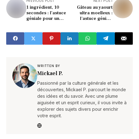
PREVIOUS POST
NEXT POST
1 ingrédient, 10
Gâteau au yaourt
secondes : l’astuce
ultra moelleux :
géniale pour un
l'astuce géniale
frigo sans odeurs
pour le rendre
unique chaque fois !
WRITTEN BY
Mickael P.
Passionné par la culture générale et les
découvertes, Mickael P. parcourt le monde
des idées et du savoir. Avec une plume
aiguisée et un esprit curieux, il vous invite à
explorer des sujets divers pour enrichir
votre esprit.