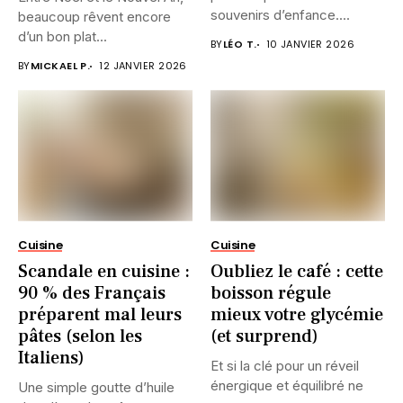
souvenirs d’enfance....
beaucoup rêvent encore
d’un bon plat...
BY
LÉO T.
10 JANVIER 2026
BY
MICKAEL P.
12 JANVIER 2026
Cuisine
Cuisine
Scandale en cuisine :
Oubliez le café : cette
90 % des Français
boisson régule
préparent mal leurs
mieux votre glycémie
pâtes (selon les
(et surprend)
Italiens)
Et si la clé pour un réveil
énergique et équilibré ne
Une simple goutte d’huile