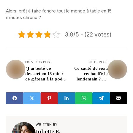
Alors, prêt à faire fondre tout le monde à table en 15
minutes chrono ?
3.8/5 - (22 votes)
PREVIOUS POST
NEXT POST
"J'ai testé ce
Ce sauté de veau
dessert en 15 min :
réchauffé le
ce gâteau à la poêle
lendemain ? Un
est une tuerie !"
goût qui surprend
(et régale)
WRITTEN BY
Juliette B.