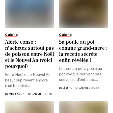
Cuisine
Cuisine
Alerte conso :
Sa poule au pot
n’achetez surtout pas
comme grand-mère :
de poisson entre Noël
la recette secrète
et le Nouvel An (voici
enfin révélée !
pourquoi)
Le parfum de la poule au
pot évoque souvent des
Entre Noël et le Nouvel An,
souvenirs d’enfance....
beaucoup rêvent encore
d’un bon plat...
BY
LÉO T.
10 JANVIER 2026
BY
MICKAEL P.
12 JANVIER 2026