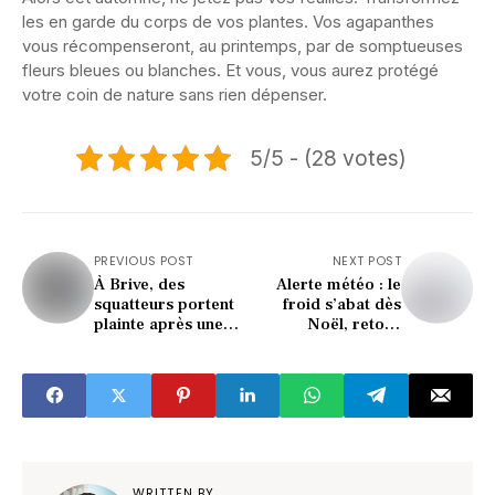
les en garde du corps de vos plantes. Vos agapanthes
vous récompenseront, au printemps, par de somptueuses
fleurs bleues ou blanches. Et vous, vous aurez protégé
votre coin de nature sans rien dépenser.
5/5 - (28 votes)
PREVIOUS POST
NEXT POST
À Brive, des
Alerte météo : le
squatteurs portent
froid s’abat dès
plainte après une
Noël, retour
attaque aux guêpes
surprise de la neige
!
en plaine !
WRITTEN BY