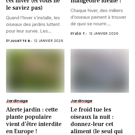
cet hiver (et vous ne
mangeoire idéale !
le saviez pas)
Chaque hiver, des milliers
d’oiseaux peinent à trouver
Quand l’hiver s’installe, les
de quoi se nourrir....
oiseaux des jardins luttent
pour leur survie. Les...
BY
LÉO T.
12 JANVIER 2026
BY
JULIETTE B.
12 JANVIER 2026
Jardinage
Jardinage
Alerte jardin : cette
Le froid tue les
plante populaire
oiseaux la nuit :
vient d’être interdite
donnez-leur cet
en Europe !
aliment (le seul qui