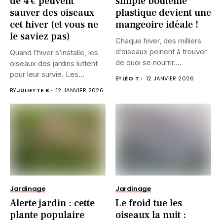
de 4 € peuvent
simple bouteille
sauver des oiseaux
plastique devient une
cet hiver (et vous ne
mangeoire idéale !
le saviez pas)
Chaque hiver, des milliers
d’oiseaux peinent à trouver
Quand l’hiver s’installe, les
de quoi se nourrir....
oiseaux des jardins luttent
pour leur survie. Les...
BY
LÉO T.
12 JANVIER 2026
BY
JULIETTE B.
12 JANVIER 2026
Jardinage
Jardinage
Alerte jardin : cette
Le froid tue les
plante populaire
oiseaux la nuit :