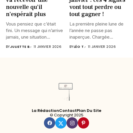
va recevoir une
janvier : ces 4 signes
nouvelle qu’il
vont tout perdre ou
n’espérait plus
tout gagner !
Vous pensiez que c’était
La première pleine lune de
fini. Un message qui n’arrive
l’année ne passe pas
jamais, une situation...
inaperçue. Chargée
d’intensité,...
BY
JULIETTE B.
11 JANVIER 2026
BY
LÉO T.
11 JANVIER 2026
La Rédaction
Contact
Plan Du Site
© Copyright 2025