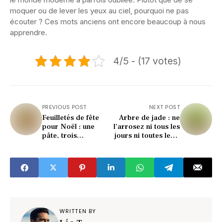
moquer ou de lever les yeux au ciel, pourquoi ne pas
écouter ? Ces mots anciens ont encore beaucoup à nous
apprendre.
4/5 - (17 votes)
PREVIOUS POST
NEXT POST
Feuilletés de fête
Arbre de jade : ne
pour Noël : une
l’arrosez ni tous les
pâte, trois
jours ni toutes les 2
garnitures et zéro
semaines, adoptez
stress pour un
plutôt ce rythme
apéritif croustillant
estival qui le sauve
et ultra gourmand
WRITTEN BY