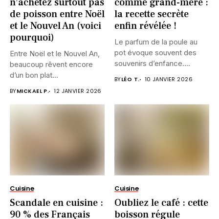
n’achetez surtout pas
comme grand-mère :
de poisson entre Noël
la recette secrète
et le Nouvel An (voici
enfin révélée !
pourquoi)
Le parfum de la poule au
pot évoque souvent des
Entre Noël et le Nouvel An,
souvenirs d’enfance....
beaucoup rêvent encore
d’un bon plat...
BY
LÉO T.
10 JANVIER 2026
BY
MICKAEL P.
12 JANVIER 2026
Cuisine
Cuisine
Scandale en cuisine :
Oubliez le café : cette
90 % des Français
boisson régule