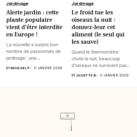
Jardinage
Jardinage
Alerte jardin : cette
Le froid tue les
plante populaire
oiseaux la nuit :
vient d’être interdite
donnez-leur cet
en Europe !
aliment (le seul qui
les sauve)
La nouvelle a surpris bon
nombre de passionnés de
Quand le thermomètre
jardinage : une...
chute la nuit, beaucoup
d’oiseaux ne survivent pas.
BY
MICKAEL P.
11 JANVIER 2026
Leur...
BY
JULIETTE B.
11 JANVIER 2026