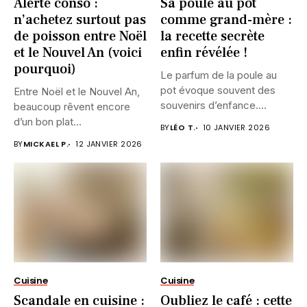
Alerte conso :
Sa poule au pot
n’achetez surtout pas
comme grand-mère :
de poisson entre Noël
la recette secrète
et le Nouvel An (voici
enfin révélée !
pourquoi)
Le parfum de la poule au
pot évoque souvent des
Entre Noël et le Nouvel An,
souvenirs d’enfance....
beaucoup rêvent encore
d’un bon plat...
BY
LÉO T.
10 JANVIER 2026
BY
MICKAEL P.
12 JANVIER 2026
Cuisine
Cuisine
Scandale en cuisine :
Oubliez le café : cette