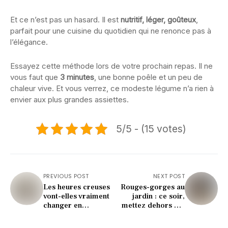
Et ce n’est pas un hasard. Il est
nutritif, léger, goûteux
,
parfait pour une cuisine du quotidien qui ne renonce pas à
l’élégance.
Essayez cette méthode lors de votre prochain repas. Il ne
vous faut que
3 minutes
, une bonne poêle et un peu de
chaleur vive. Et vous verrez, ce modeste légume n’a rien à
envier aux plus grandes assiettes.
5/5 - (15 votes)
PREVIOUS POST
NEXT POST
Les heures creuses
Rouges-gorges au
vont-elles vraiment
jardin : ce soir,
changer en
mettez dehors cet
décembre 2025 ?
aliment de base à 3
Voici ce qui est
centimes, que