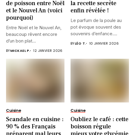
de poisson entre Noël
la recette secrète
et le Nouvel An (voici
enfin révélée !
pourquoi)
Le parfum de la poule au
pot évoque souvent des
Entre Noël et le Nouvel An,
souvenirs d’enfance....
beaucoup rêvent encore
d’un bon plat...
BY
LÉO T.
10 JANVIER 2026
BY
MICKAEL P.
12 JANVIER 2026
Cuisine
Cuisine
Scandale en cuisine :
Oubliez le café : cette
90 % des Français
boisson régule
préparent mal leurs
mieux votre glycémie