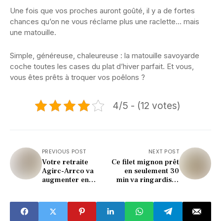
Une fois que vos proches auront goûté, il y a de fortes
chances qu’on ne vous réclame plus une raclette… mais
une matouille.
Simple, généreuse, chaleureuse : la matouille savoyarde
coche toutes les cases du plat d’hiver parfait. Et vous,
vous êtes prêts à troquer vos poêlons ?
4/5 - (12 votes)
PREVIOUS POST
NEXT POST
Votre retraite
Ce filet mignon prêt
Agirc-Arrco va
en seulement 30
augmenter en
min va ringardiser
décembre 2025 :
tous vos plats
découvrez le
d’hiver !
montant exact de
cette revalorisation