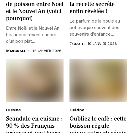
de poisson entre Noël
la recette secrète
et le Nouvel An (voici
enfin révélée !
pourquoi)
Le parfum de la poule au
pot évoque souvent des
Entre Noël et le Nouvel An,
souvenirs d’enfance....
beaucoup rêvent encore
d’un bon plat...
BY
LÉO T.
10 JANVIER 2026
BY
MICKAEL P.
12 JANVIER 2026
Cuisine
Cuisine
Scandale en cuisine :
Oubliez le café : cette
90 % des Français
boisson régule
préparent mal leurs
mieux votre glycémie