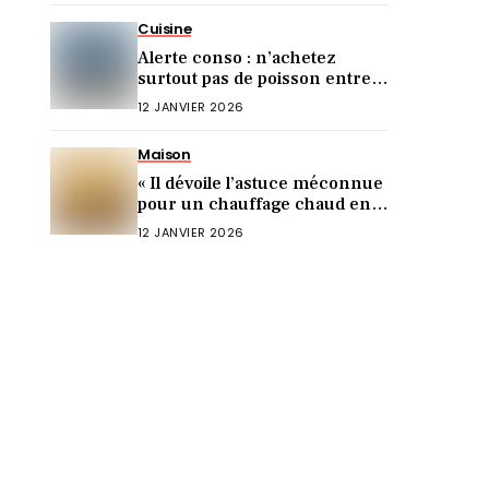
Cuisine
Alerte conso : n’achetez
surtout pas de poisson entre
Noël et le Nouvel An (voici
12 JANVIER 2026
pourquoi)
Maison
« Il dévoile l’astuce méconnue
pour un chauffage chaud en 5
min ! »
12 JANVIER 2026