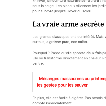
En hiver,
la nourriture naturelle se fait rare
: in
sous la neige. Les oiseaux sillonnent les jard
pour survivre jusqu’au lever du soleil.
La vraie arme secrète 
Les graines classiques ont leur intérêt. Mais
surtout, la graisse
pure, non salée
.
Pourquoi ? Parce qu’elle apporte
deux fois pl
Elle se transforme directement en chaleur. Po
ventre.
Mésanges massacrées au printemps
les gestes pour les sauver
En plus, elle est facile à digérer. Pas besoin
compte immédiatement.