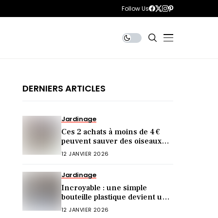
Follow Us
DERNIERS ARTICLES
Jardinage
Ces 2 achats à moins de 4 €
peuvent sauver des oiseaux
cet hiver (et vous ne le saviez
12 JANVIER 2026
pas)
Jardinage
Incroyable : une simple
bouteille plastique devient une
mangeoire idéale !
12 JANVIER 2026