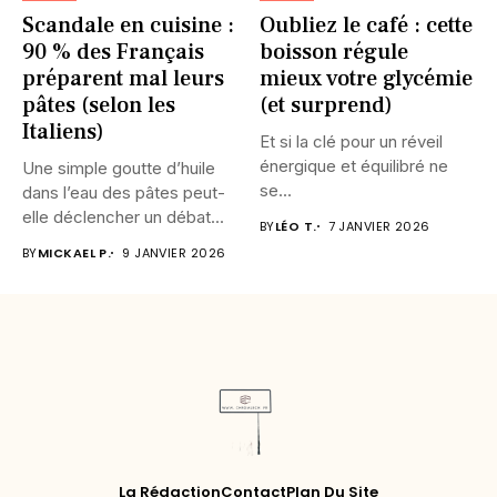
Scandale en cuisine :
Oubliez le café : cette
90 % des Français
boisson régule
préparent mal leurs
mieux votre glycémie
pâtes (selon les
(et surprend)
Italiens)
Et si la clé pour un réveil
énergique et équilibré ne
Une simple goutte d’huile
se...
dans l’eau des pâtes peut-
elle déclencher un débat...
BY
LÉO T.
7 JANVIER 2026
BY
MICKAEL P.
9 JANVIER 2026
La Rédaction
Contact
Plan Du Site