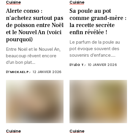
Cuisine
Cuisine
Alerte conso :
Sa poule au pot
n’achetez surtout pas
comme grand-mère :
de poisson entre Noël
la recette secrète
et le Nouvel An (voici
enfin révélée !
pourquoi)
Le parfum de la poule au
pot évoque souvent des
Entre Noël et le Nouvel An,
souvenirs d’enfance....
beaucoup rêvent encore
d’un bon plat...
BY
LÉO T.
10 JANVIER 2026
BY
MICKAEL P.
12 JANVIER 2026
Cuisine
Cuisine