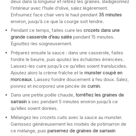
deux dans la longueur et retirez les graines. Badigeonnez
l’intérieur avec l’huile d’olive, salez légèrement.
Enfournez face chair vers le haut pendant
35 minutes
environ, jusqu’à ce que la courge soit tendre.
Pendant ce temps, faites cuire les
crozets dans une
grande casserole d’eau salée
pendant 15 minutes.
Égouttez-les soigneusement.
Préparez ensuite la sauce : dans une casserole, faites
fondre le beurre, puis ajoutez les échalotes émincées.
Laissez-les cuire jusqu’à ce qu’elles soient translucides.
Ajoutez alors la crème fraîche et le
munster coupé en
morceaux
. Laissez fondre doucement à feu doux. Salez,
poivrez et incorporez une pincée de
cumin
.
Dans une petite poêle chaude,
torréfiez les graines de
sarrasin
à sec pendant 5 minutes environ jusqu’à ce
qu’elles soient dorées.
Mélangez les crozets cuits avec la sauce au munster.
Garnissez généreusement les moitiés de potimarron de
ce mélange, puis
parsemez de graines de sarrasin