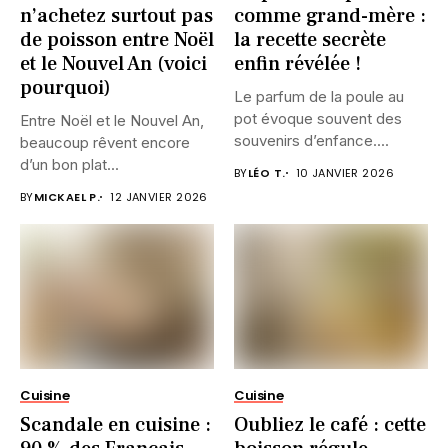
n’achetez surtout pas
comme grand-mère :
de poisson entre Noël
la recette secrète
et le Nouvel An (voici
enfin révélée !
pourquoi)
Le parfum de la poule au
pot évoque souvent des
Entre Noël et le Nouvel An,
souvenirs d’enfance....
beaucoup rêvent encore
d’un bon plat...
BY
LÉO T.
10 JANVIER 2026
BY
MICKAEL P.
12 JANVIER 2026
Cuisine
Cuisine
Scandale en cuisine :
Oubliez le café : cette