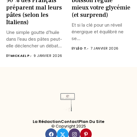
90 % des Français
boisson régule
préparent mal leurs
mieux votre glycémie
pâtes (selon les
(et surprend)
Italiens)
Et si la clé pour un réveil
énergique et équilibré ne
Une simple goutte d’huile
se...
dans l’eau des pâtes peut-
elle déclencher un débat...
BY
LÉO T.
7 JANVIER 2026
BY
MICKAEL P.
9 JANVIER 2026
La Rédaction
Contact
Plan Du Site
© Copyright 2025