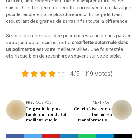
bluffant, ultra réconfortant, facile à adapter et 100 % de
saison. C’est le genre de recette qui réinvente un classique
pour le rendre encore plus chaleureux. Et ce petit twist
croustillant des graines de sarrasin fait toute la différence.
Si vous cherchez une idée pour impressionner sans passer
votre journée en cuisine, cette
croziflette automnale dans
un potimarron
est votre meilleure alliée. Une fois testée,
elle risque bien de revenir très souvent sur votre table.
4/5 - (19 votes)
PREVIOUS POST
NEXT POST
Le gratin le plus
Ce trio kiwi-coco-
facile du monde (et
biscuit va
meilleur que le
transformer vos
dauphinois ?)
goûters (et c’est
bluffant !)