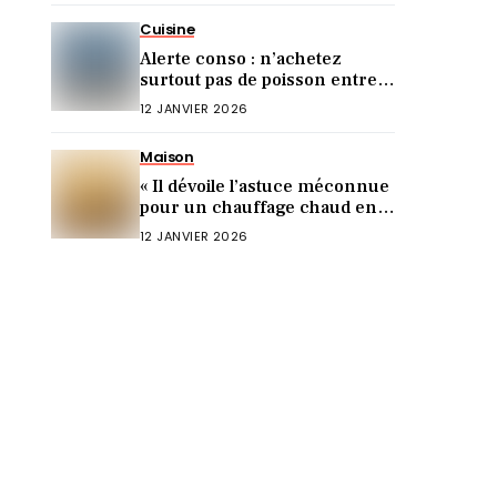
Cuisine
Alerte conso : n’achetez
surtout pas de poisson entre
Noël et le Nouvel An (voici
12 JANVIER 2026
pourquoi)
Maison
« Il dévoile l’astuce méconnue
pour un chauffage chaud en 5
min ! »
12 JANVIER 2026