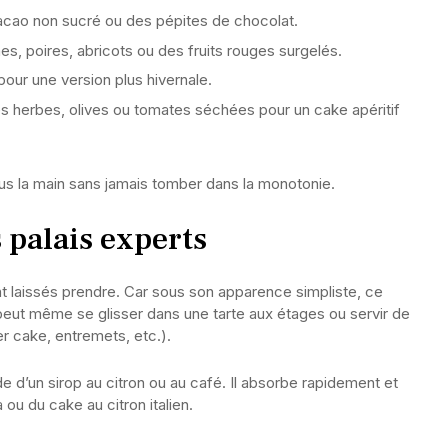
cacao non sucré ou des pépites de chocolat.
 poires, abricots ou des fruits rouges surgelés.
ur une version plus hivernale.
es herbes, olives ou tomates séchées pour un cake apéritif
sous la main sans jamais tomber dans la monotonie.
 palais experts
t laissés prendre. Car sous son apparence simpliste, ce
l peut même se glisser dans une tarte aux étages ou servir de
r cake, entremets, etc.).
e d’un sirop au citron ou au café. Il absorbe rapidement et
u du cake au citron italien.