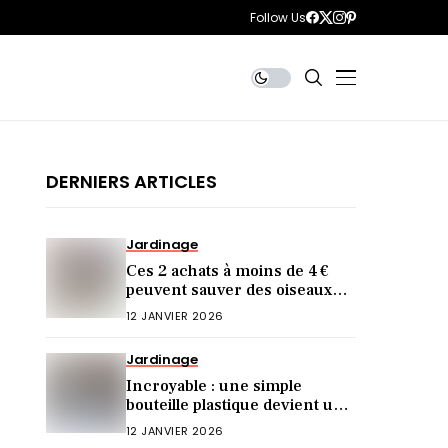
Follow Us
DERNIERS ARTICLES
Jardinage
Ces 2 achats à moins de 4 €
peuvent sauver des oiseaux
cet hiver (et vous ne le saviez
12 JANVIER 2026
pas)
Jardinage
Incroyable : une simple
bouteille plastique devient une
mangeoire idéale !
12 JANVIER 2026