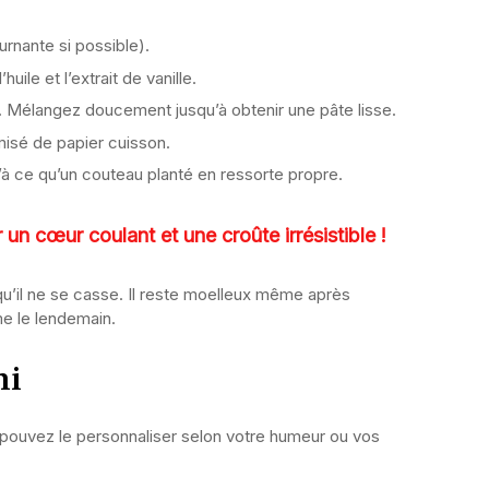
urnante si possible).
uile et l’extrait de vanille.
sel. Mélangez doucement jusqu’à obtenir une pâte lisse.
misé de papier cuisson.
u’à ce qu’un couteau planté en ressorte propre.
 un cœur coulant et une croûte irrésistible !
qu’il ne se casse. Il reste moelleux même après
me le lendemain.
ni
s pouvez le personnaliser selon votre humeur ou vos