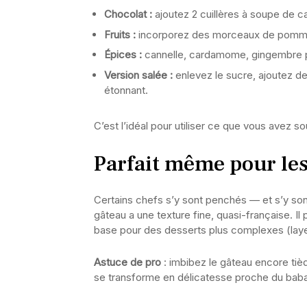
Chocolat :
ajoutez 2 cuillères à soupe de 
Fruits :
incorporez des morceaux de pommes,
Épices :
cannelle, cardamome, gingembre po
Version salée :
enlevez le sucre, ajoutez d
étonnant.
C’est l’idéal pour utiliser ce que vous avez 
Parfait même pour les
Certains chefs s’y sont penchés — et s’y son
gâteau a une texture fine, quasi-française. I
base pour des desserts plus complexes (laye
Astuce de pro
: imbibez le gâteau encore tièd
se transforme en délicatesse proche du baba o