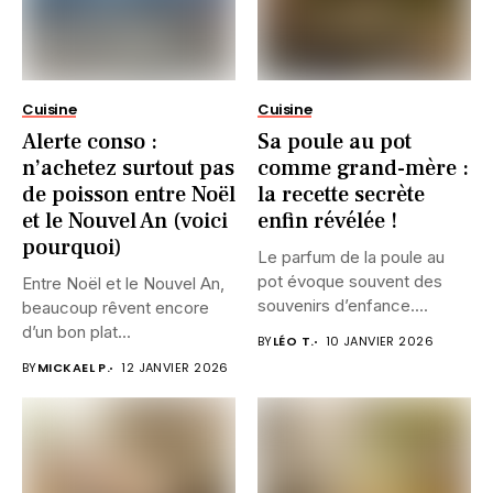
Cuisine
Cuisine
Alerte conso :
Sa poule au pot
n’achetez surtout pas
comme grand-mère :
de poisson entre Noël
la recette secrète
et le Nouvel An (voici
enfin révélée !
pourquoi)
Le parfum de la poule au
pot évoque souvent des
Entre Noël et le Nouvel An,
souvenirs d’enfance....
beaucoup rêvent encore
d’un bon plat...
BY
LÉO T.
10 JANVIER 2026
BY
MICKAEL P.
12 JANVIER 2026