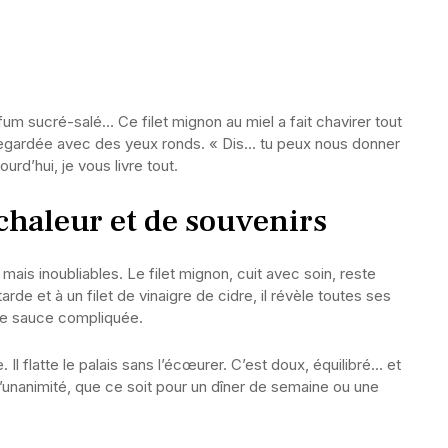
fum sucré-salé… Ce filet mignon au miel a fait chavirer tout
 regardée avec des yeux ronds. « Dis… tu peux nous donner
urd’hui, je vous livre tout.
 chaleur et de souvenirs
ais inoubliables. Le filet mignon, cuit avec soin, reste
rde et à un filet de vinaigre de cidre, il révèle toutes ses
de sauce compliquée.
Il flatte le palais sans l’écœurer. C’est doux, équilibré… et
 l’unanimité, que ce soit pour un dîner de semaine ou une