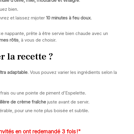
huile d’olive, miel, moutarde et vinaigre
.
uez bien.
vrez et laissez mijoter
10 minutes à feu doux
.
ce nappante, prête à être servie bien chaude avec un
mes rôtis
, à vous de choisir.
 la recette ?
ltra adaptable
. Vous pouvez varier les ingrédients selon la
frais ou une pointe de piment d’Espelette.
illère de crème fraîche
juste avant de servir.
érable, pour une note plus boisée et subtile.
 invités en ont redemandé 3 fois !"