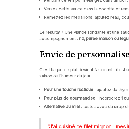
Pendant ce temps, mélangez dans un bol :
Versez cette sauce dans la cocotte et rem
Remettez les médaillons, ajoutez l’eau, cou
Le résultat ? Une viande fondante et une sau
accompagnement :
riz, purée maison ou légu
Envie de personnaliser
C’est là que ce plat devient fascinant : il est
u
saison ou l’humeur du jour.
Pour une touche rustique
: ajoutez du thym 
Pour plus de gourmandise
: incorporez
1 cu
Alternative au miel
: testez avec du sirop d’
"J’ai cuisiné ce filet mignon : mes