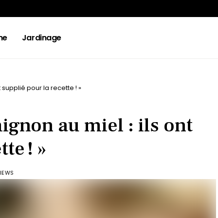
ne
Jardinage
t supplié pour la recette ! »
 mignon au miel : ils ont
te ! »
VIEWS