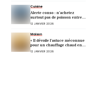
Cuisine
Alerte conso : n’achetez
surtout pas de poisson entre
Noël et le Nouvel An (voici
12 JANVIER 2026
pourquoi)
Maison
« Il dévoile l’astuce méconnue
pour un chauffage chaud en 5
min ! »
12 JANVIER 2026