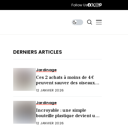
Follow Us
DERNIERS ARTICLES
Jardinage
Ces 2 achats à moins de 4 €
peuvent sauver des oiseaux
cet hiver (et vous ne le saviez
12 JANVIER 2026
pas)
Jardinage
Incroyable : une simple
bouteille plastique devient une
mangeoire idéale !
12 JANVIER 2026