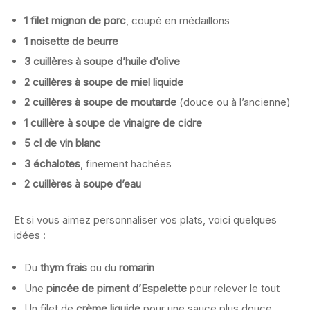
1 filet mignon de porc
, coupé en médaillons
1 noisette de beurre
3 cuillères à soupe d’huile d’olive
2 cuillères à soupe de miel liquide
2 cuillères à soupe de moutarde
(douce ou à l’ancienne)
1 cuillère à soupe de vinaigre de cidre
5 cl de vin blanc
3 échalotes
, finement hachées
2 cuillères à soupe d’eau
Et si vous aimez personnaliser vos plats, voici quelques
idées :
Du
thym frais
ou du
romarin
Une
pincée de piment d’Espelette
pour relever le tout
Un filet de
crème liquide
pour une sauce plus douce