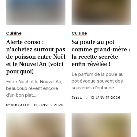
Cuisine
Cuisine
Alerte conso :
Sa poule au pot
n’achetez surtout pas
comme grand-mère :
de poisson entre Noël
la recette secrète
et le Nouvel An (voici
enfin révélée !
pourquoi)
Le parfum de la poule au
pot évoque souvent des
Entre Noël et le Nouvel An,
souvenirs d’enfance....
beaucoup rêvent encore
d’un bon plat...
BY
LÉO T.
10 JANVIER 2026
BY
MICKAEL P.
12 JANVIER 2026