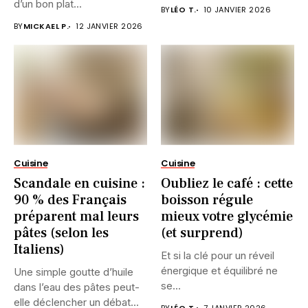
d’un bon plat...
BY
LÉO T.
10 JANVIER 2026
BY
MICKAEL P.
12 JANVIER 2026
Cuisine
Cuisine
Scandale en cuisine :
Oubliez le café : cette
90 % des Français
boisson régule
préparent mal leurs
mieux votre glycémie
pâtes (selon les
(et surprend)
Italiens)
Et si la clé pour un réveil
énergique et équilibré ne
Une simple goutte d’huile
se...
dans l’eau des pâtes peut-
elle déclencher un débat...
BY
LÉO T.
7 JANVIER 2026