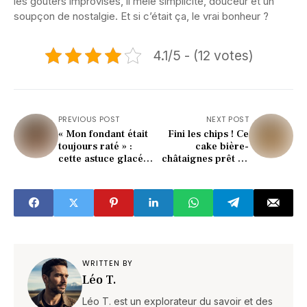
les goûters improvisés, il mêle simplicité, douceur et un
soupçon de nostalgie. Et si c’était ça, le vrai bonheur ?
4.1/5 - (12 votes)
PREVIOUS POST
NEXT POST
« Mon fondant était
Fini les chips ! Ce
toujours raté » :
cake bière-
cette astuce glacée
châtaignes prêt en
l’a sauvé en 5 min !
40 min va tout
changer
WRITTEN BY
Léo T.
Léo T. est un explorateur du savoir et des