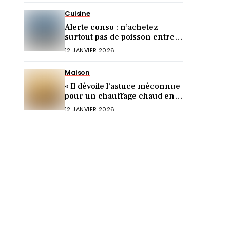
Cuisine
Alerte conso : n’achetez
surtout pas de poisson entre
Noël et le Nouvel An (voici
12 JANVIER 2026
pourquoi)
Maison
« Il dévoile l’astuce méconnue
pour un chauffage chaud en 5
min ! »
12 JANVIER 2026