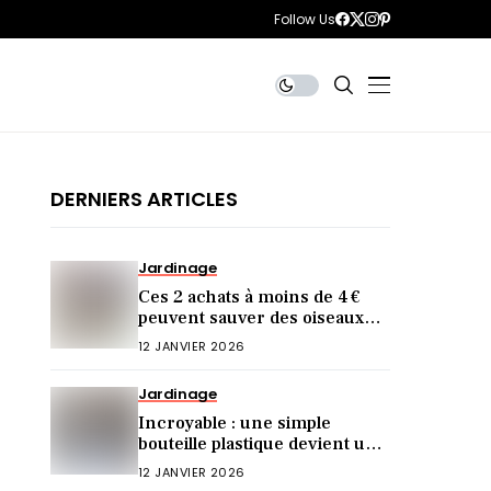
Follow Us
DERNIERS ARTICLES
Jardinage
Ces 2 achats à moins de 4 €
peuvent sauver des oiseaux
cet hiver (et vous ne le saviez
12 JANVIER 2026
pas)
Jardinage
Incroyable : une simple
bouteille plastique devient une
mangeoire idéale !
12 JANVIER 2026