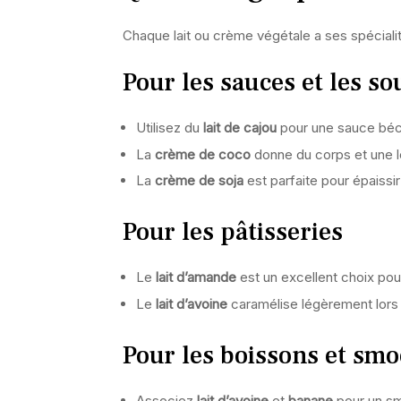
Chaque lait ou crème végétale a ses spécialité
Pour les sauces et les s
Utilisez du
lait de cajou
pour une sauce béc
La
crème de coco
donne du corps et une 
La
crème de soja
est parfaite pour épaiss
Pour les pâtisseries
Le
lait d’amande
est un excellent choix pou
Le
lait d’avoine
caramélise légèrement lors d
Pour les boissons et smo
Associez
lait d’avoine
et
banane
pour un sm