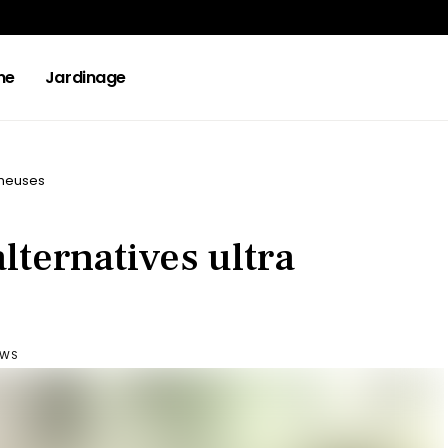
ne
Jardinage
rémeuses
alternatives ultra
EWS