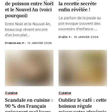
de poisson entre Noël
la recette secrète
et le Nouvel An (voici
enfin révélée !
pourquoi)
Le parfum de la poule au
pot évoque souvent des
Entre Noël et le Nouvel An,
souvenirs d’enfance....
beaucoup rêvent encore
d’un bon plat...
BY
LÉO T.
10 JANVIER 2026
BY
MICKAEL P.
12 JANVIER 2026
Cuisine
Cuisine
Scandale en cuisine :
Oubliez le café : cette
90 % des Français
boisson régule