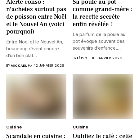
Alerte conso :
Sa poule au pot
n’achetez surtout pas
comme grand-mère :
de poisson entre Noël
la recette secrète
et le Nouvel An (voici
enfin révélée !
pourquoi)
Le parfum de la poule au
pot évoque souvent des
Entre Noël et le Nouvel An,
souvenirs d’enfance....
beaucoup rêvent encore
d’un bon plat...
BY
LÉO T.
10 JANVIER 2026
BY
MICKAEL P.
12 JANVIER 2026
Cuisine
Cuisine
Scandale en cuisine :
Oubliez le café : cette