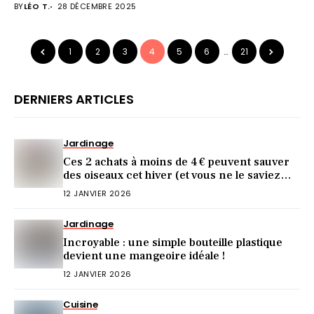
BY
LÉO T.
28 DÉCEMBRE 2025
1
2
3
4
5
6
…
21
DERNIERS ARTICLES
Jardinage
Ces 2 achats à moins de 4 € peuvent sauver
des oiseaux cet hiver (et vous ne le saviez
pas)
12 JANVIER 2026
Jardinage
Incroyable : une simple bouteille plastique
devient une mangeoire idéale !
12 JANVIER 2026
Cuisine