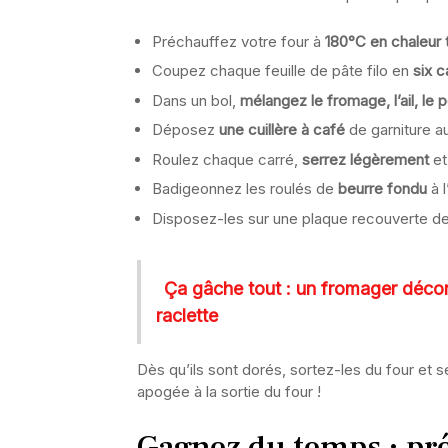
Préchauffez votre four à
180°C en chaleur 
Coupez chaque feuille de pâte filo en
six 
Dans un bol,
mélangez le fromage, l’ail, le p
Déposez
une cuillère à café
de garniture a
Roulez chaque carré,
serrez légèrement
et
Badigeonnez les roulés de
beurre fondu
à l
Disposez-les sur une plaque recouverte de
Ça gâche tout : un fromager décons
raclette
Dès qu’ils sont dorés, sortez-les du four et 
apogée à la sortie du four !
Gagnez du temps : pré