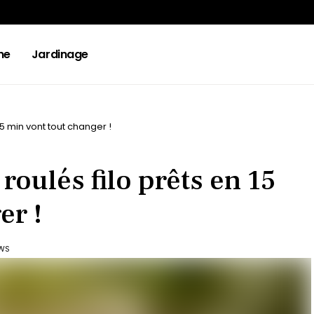
ne
Jardinage
15 min vont tout changer !
roulés filo prêts en 15
er !
EWS