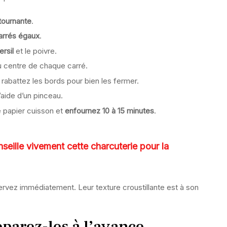
tournante
.
carrés égaux
.
ersil
et le poivre.
u centre de chaque carré.
 rabattez les bords pour bien les fermer.
’aide d’un pinceau.
 papier cuisson et
enfournez 10 à 15 minutes
.
eille vivement cette charcuterie pour la
servez immédiatement. Leur texture croustillante est à son
parez-les à l’avance