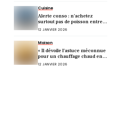
Cuisine
Alerte conso : n’achetez
surtout pas de poisson entre
Noël et le Nouvel An (voici
12 JANVIER 2026
pourquoi)
Maison
« Il dévoile l’astuce méconnue
pour un chauffage chaud en 5
min ! »
12 JANVIER 2026