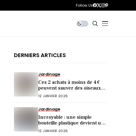
Follow Us
DERNIERS ARTICLES
Jardinage
Ces 2 achats à moins de 4 €
peuvent sauver des oiseaux
cet hiver (et vous ne le saviez
12 JANVIER 2026
pas)
Jardinage
Incroyable : une simple
bouteille plastique devient une
mangeoire idéale !
12 JANVIER 2026