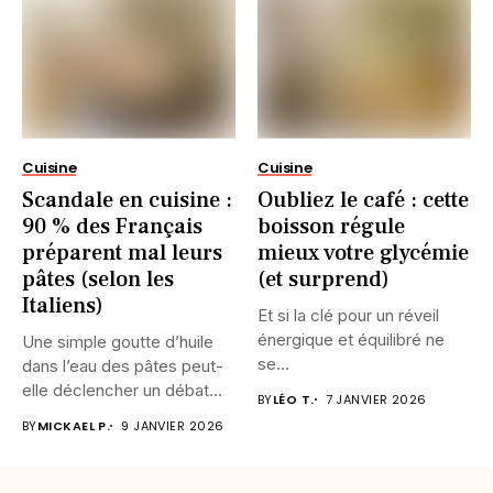
Cuisine
Cuisine
Scandale en cuisine :
Oubliez le café : cette
90 % des Français
boisson régule
préparent mal leurs
mieux votre glycémie
pâtes (selon les
(et surprend)
Italiens)
Et si la clé pour un réveil
énergique et équilibré ne
Une simple goutte d’huile
se...
dans l’eau des pâtes peut-
elle déclencher un débat...
BY
LÉO T.
7 JANVIER 2026
BY
MICKAEL P.
9 JANVIER 2026