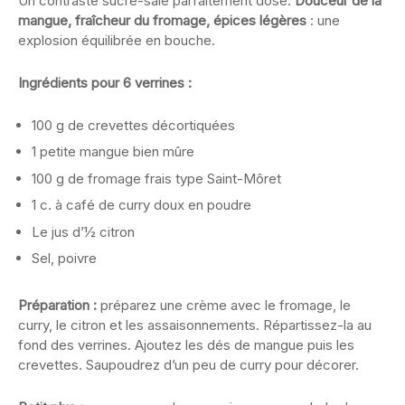
Un contraste sucré-salé parfaitement dosé.
Douceur de la
mangue, fraîcheur du fromage, épices légères
: une
explosion équilibrée en bouche.
Ingrédients pour 6 verrines :
100 g de crevettes décortiquées
1 petite mangue bien mûre
100 g de fromage frais type Saint-Môret
1 c. à café de curry doux en poudre
Le jus d’½ citron
Sel, poivre
Préparation :
préparez une crème avec le fromage, le
curry, le citron et les assaisonnements. Répartissez-la au
fond des verrines. Ajoutez les dés de mangue puis les
crevettes. Saupoudrez d’un peu de curry pour décorer.